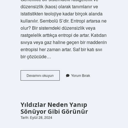
düzensizlik (kaos) olarak tanımlanır ve
istatistikten teolojiye kadar birçok alanda
kullanılır. Sembolü S’dir. Entropi artarsa ne
olur? Bir sistemdeki düzensizlik veya
rastgelelik arttıkça entropi de artar. Katıdan
sıvıya veya gaz haline geçen bir maddenin
entropisi her zaman artar. Saf bir katı sıvı
bir çözücüde…
Entalpi
Devamını okuyun
Yorum Bırak
Ve
Entropi
Ne
Demek
Yıldızlar Neden Yanıp
Sönüyor Gibi Görünür
Tarih: Eylül 28, 2024