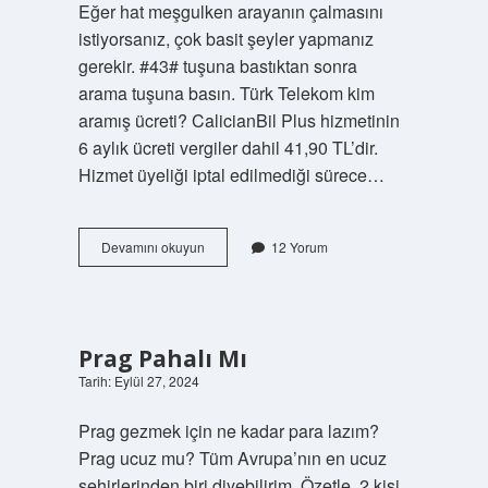
Eğer hat meşgulken arayanın çalmasını
istiyorsanız, çok basit şeyler yapmanız
gerekir. #43# tuşuna bastıktan sonra
arama tuşuna basın. Türk Telekom kim
aramış ücreti? CalicianBil Plus hizmetinin
6 aylık ücreti vergiler dahil 41,90 TL’dir.
Hizmet üyeliği iptal edilmediği sürece…
Meşgulken
Devamını okuyun
12 Yorum
Kim
Aramış
Türk
Telekom
Prag Pahalı Mı
Tarih: Eylül 27, 2024
Prag gezmek için ne kadar para lazım?
Prag ucuz mu? Tüm Avrupa’nın en ucuz
şehirlerinden biri diyebilirim. Özetle, 2 kişi