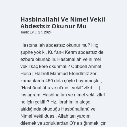
Yunan
Mı
Hasbinallahi Ve Nimel Vekil
Abdestsiz Okunur Mu
Tarih: Eylül 27, 2024
Hasbinallah abdestsiz okunur mu? Hiç
şüphe yok ki, Kur’an-ı Kerim abdestsiz de
ezbere okunabilir. Hasbinallah ve ni mel
vekil kaç kere okunmalı? Cübbeli Ahmet
Hoca | Hazreti Mahmud Efendimiz zor
zamanlarda 450 defa şöyle buyurmuştur;
“Hasbünallâhu ve ni’me’l-vekîl” zikri… ‎ |
Instagram. Hasbinallah ve nimel vekil zikri
ne için çekilir? Hz. İbrahim’in ateşe
atıldığında okuduğu Hasbünallahü ve
Nimel Vekil duası, Allah’tan yardım
dilemek ve zorluklardan O’na sığınmak için