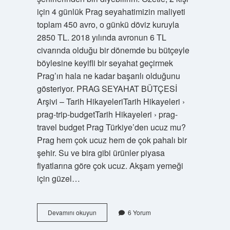
için 4 günlük Prag seyahatimizin maliyeti
toplam 450 avro, o günkü döviz kuruyla
2850 TL. 2018 yılında avronun 6 TL
civarında olduğu bir dönemde bu bütçeyle
böylesine keyifli bir seyahat geçirmek
Prag’ın hala ne kadar başarılı olduğunu
gösteriyor. PRAG SEYAHAT BÜTÇESİ
Arşivi – Tarih HikayeleriTarih Hikayeleri ›
prag-trip-budgetTarih Hikayeleri › prag-
travel budget Prag Türkiye’den ucuz mu?
Prag hem çok ucuz hem de çok pahalı bir
şehir. Su ve bira gibi ürünler piyasa
fiyatlarına göre çok ucuz. Akşam yemeği
için güzel…
Prag
Devamını okuyun
6 Yorum
Pahalı