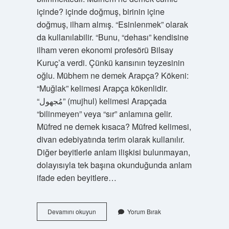
içinde? içinde doğmuş, birinin içine
doğmuş, ilham almış. “Esinlenmek” olarak
da kullanılabilir. “Bunu, “dehası” kendisine
ilham veren ekonomi profesörü Bilsay
Kuruç’a verdi. Çünkü karısının teyzesinin
oğlu. Mübhem ne demek Arapça? Kökeni:
“Muğlak” kelimesi Arapça kökenlidir.
“مُجهول” (mujhul) kelimesi Arapçada
“bilinmeyen” veya “sır” anlamına gelir.
Müfred ne demek kısaca? Müfred kelimesi,
divan edebiyatında terim olarak kullanılır.
Diğer beyitlerle anlam ilişkisi bulunmayan,
dolayısıyla tek başına okunduğunda anlam
ifade eden beyitlere…
Mülhem
Devamını okuyun
Yorum Bırak
Üretim
Ne