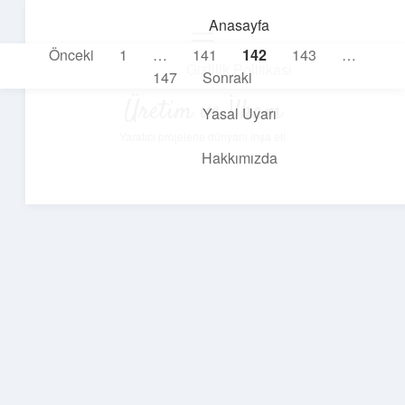
Anasayfa
menüyü
Yazı
Önceki
1
…
141
142
143
…
aç
Gizlilik Politikası
147
Sonraki
sayfalaması
Üretim ve İlham
Yasal Uyarı
Yaratıcı projelerle dünyanı inşa et!
Hakkımızda