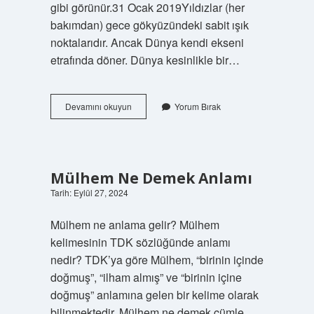
gibi görünür.31 Ocak 2019Yıldızlar (her
bakımdan) gece gökyüzündeki sabit ışık
noktalarıdır. Ancak Dünya kendi ekseni
etrafında döner. Dünya kesinlikle bir…
Yıldızlar
Devamını okuyun
Yorum Bırak
Neden
Yanıp
Sönüyor
Gibi
Görünür
Mülhem Ne Demek Anlamı
Tarih: Eylül 27, 2024
Mülhem ne anlama gelir? Mülhem
kelimesinin TDK sözlüğünde anlamı
nedir? TDK’ya göre Mülhem, “birinin içinde
doğmuş”, “ilham almış” ve “birinin içine
doğmuş” anlamına gelen bir kelime olarak
bilinmektedir. Mülhem ne demek cümle