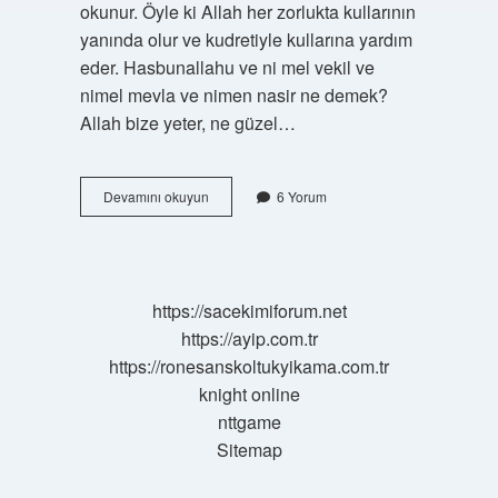
okunur. Öyle ki Allah her zorlukta kullarının
yanında olur ve kudretiyle kullarına yardım
eder. Hasbunallahu ve ni mel vekil ve
nimel mevla ve nimen nasir ne demek?
Allah bize yeter, ne güzel…
Hasbinallahi
Devamını okuyun
6 Yorum
Ve
Nimel
Vekil
Abdestsiz
Okunur
https://sacekimiforum.net
Mu
https://ayip.com.tr
https://ronesanskoltukyikama.com.tr
knight online
nttgame
Sitemap