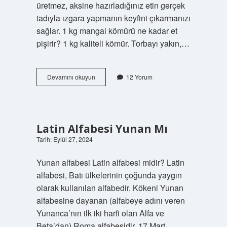
üretmez, aksine hazırladığınız etin gerçek
tadıyla ızgara yapmanın keyfini çıkarmanızı
sağlar. 1 kg mangal kömürü ne kadar et
pişirir? 1 kg kaliteli kömür. Torbayı yakın,…
Mangal
Devamını okuyun
12 Yorum
Kömürü
Kaç
Dk
Da
Köz
Latin Alfabesi Yunan Mı
Olur
Tarih: Eylül 27, 2024
Yunan alfabesi Latin alfabesi midir? Latin
alfabesi, Batı ülkelerinin çoğunda yaygın
olarak kullanılan alfabedir. Kökeni Yunan
alfabesine dayanan (alfabeye adını veren
Yunanca’nın ilk iki harfi olan Alfa ve
Beta’dan) Roma alfabesidir. 17 Mart