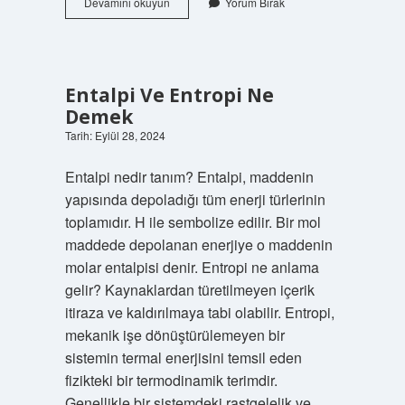
2024
Devamını okuyun
Yorum Bırak
Çinde
Ne
Yılı
Entalpi Ve Entropi Ne
Demek
Tarih: Eylül 28, 2024
Entalpi nedir tanım? Entalpi, maddenin
yapısında depoladığı tüm enerji türlerinin
toplamıdır. H ile sembolize edilir. Bir mol
maddede depolanan enerjiye o maddenin
molar entalpisi denir. Entropi ne anlama
gelir? Kaynaklardan türetilmeyen içerik
itiraza ve kaldırılmaya tabi olabilir. Entropi,
mekanik işe dönüştürülemeyen bir
sistemin termal enerjisini temsil eden
fizikteki bir termodinamik terimdir.
Genellikle bir sistemdeki rastgelelik ve