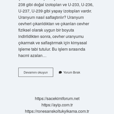
238 gibi doğal izotopları ve U-233, U-236,
U-237, U-239 gibi yapay izotopları vardır.
Uranyum nasıl saflaştırılır? Uranyum
cevheri çıkarıldıktan ve çıkarılan cevher
fiziksel olarak uygun bir boyuta
indirildikten sonra, cevher uranyumu
çıkarmak ve saflaştırmak için kimyasal
işleme tabi tutulur. Bu işlem sırasında
hacmi azalan…
Uranyum
Devamını okuyun
Yorum Bırak
Saf
Madde
Midir
https://sacekimiforum.net
https://ayip.com.tr
https://ronesanskoltukyikama.com.tr