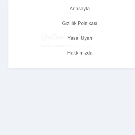
Anasayfa
menüyü
aç
Gizlilik Politikası
Üretim ve İlham
Yasal Uyarı
Yaratıcı projelerle dünyanı inşa et!
Hakkımızda