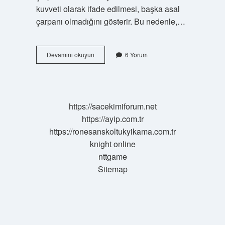
kuvveti olarak ifade edilmesi, başka asal
çarpanı olmadığını gösterir. Bu nedenle,…
Çarpan
Devamını okuyun
6 Yorum
Sayisi
Nedir
https://sacekimiforum.net
https://ayip.com.tr
https://ronesanskoltukyikama.com.tr
knight online
nttgame
Sitemap