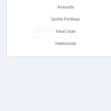
Anasayfa
menüyü
aç
Gizlilik Politikası
Üretim ve İlham
Yasal Uyarı
Yaratıcı projelerle dünyanı inşa et!
Hakkımızda