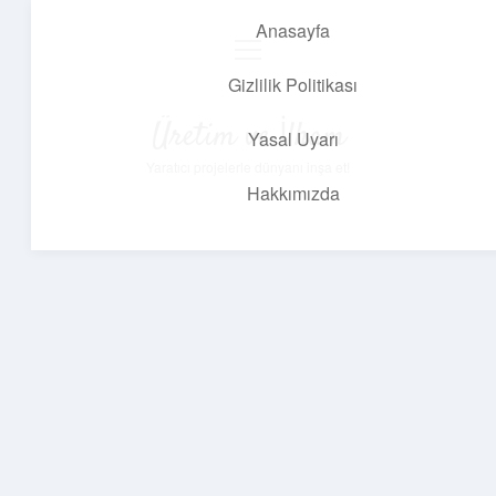
Anasayfa
menüyü
aç
Gizlilik Politikası
Üretim ve İlham
Yasal Uyarı
Yaratıcı projelerle dünyanı inşa et!
Hakkımızda