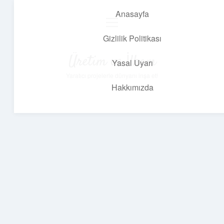
Anasayfa
menüyü
aç
Gizlilik Politikası
Üretim ve İlham
Yasal Uyarı
Yaratıcı projelerle dünyanı inşa et!
Hakkımızda