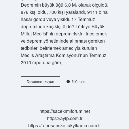
Depremin büyüklüğü 6,8 Mₛ olarak ölçüldü.
878 kişi öldü, 700 kişi yaralandı, 9111 bina
hasar gördü veya yıkıldı. 17 Temmuz
depreminde kaç kişi öldü? Türkiye Büyük
Millet Meclisi’nin deprem riskini incelemek
ve deprem yönetiminde alınması gereken
tedbirleri belirlemek amacıyla kurulan
Meclis Araştırma Komisyonu’nun Temmuz
2010 raporuna göre,…
1784
Devamını okuyun
6 Yorum
Yedisu
Depreminde
Kaç
Kişi
Öldü
https://sacekimiforum.net
https://ayip.com.tr
https://ronesanskoltukyikama.com.tr