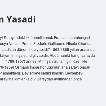
m Yasadi
i Sarayı’ndaki ilk önemli konuk Fransa İmparatoriçesi
rusya Veliaht Prensi Frederic Guillaume Nicola Charles
ngi padişah döneminde yapıldı? 1863-1865 yılları arasında
alyan’ın inşa ettirdiği yapıdır. Abdülhamid hangi sarayda
m’in (1789-1807) annesi Mihrişah Sultan için, özellikle
76-1909) Osmanlı İmparatorluğu’nun ana sarayı olarak
r almaktadır. Beylerbeyi sahibi kimdir? Beylerbeyi
Sarayı’na kimler kaldı? Saraydan ayrılmadan önce