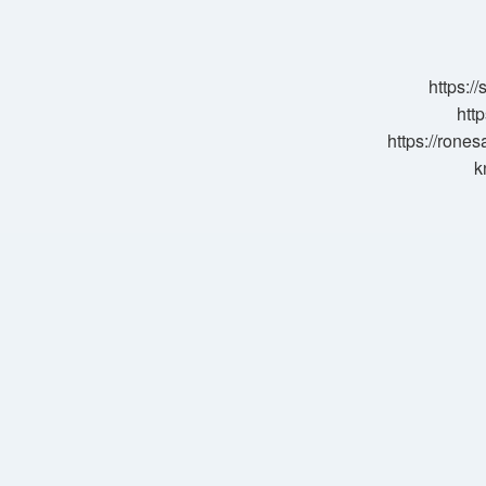
Yasadi
https:/
http
https://rone
k