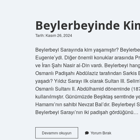
Beylerbeyinde Ki
Tarih: Kasım 26, 2024
Beylerbeyi Sarayında kim yaşamıştır? Beylerbey
Eugenie’ydi. Diğer önemli konuklar arasında P
ve İran Şahı Nasir al-Din vardı. Beylerbeyi ha
Osmanlı Padişahı Abdülaziz tarafından Sarkis B
yaşadı? Yıldız Sarayı ilk olarak Sultan III. Seli
Osmanlı Sultanı II. Abdülhamid döneminde (18
kullanılmıştır. Günümüzde Beşiktaş semtinde ye
Hamamı’nın sahibi Nevzat Bal’dır. Beylerbeyi 
Beylerbeyi Sarayı’nın iki padişah gördüğünü…
Beylerbeyinde
Devamını okuyun
Yorum Bırak
Kim