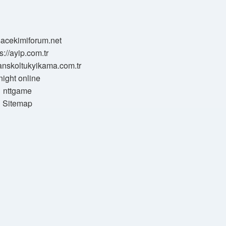
/sacekimiforum.net
s://ayip.com.tr
sanskoltukyikama.com.tr
night online
nttgame
Sitemap