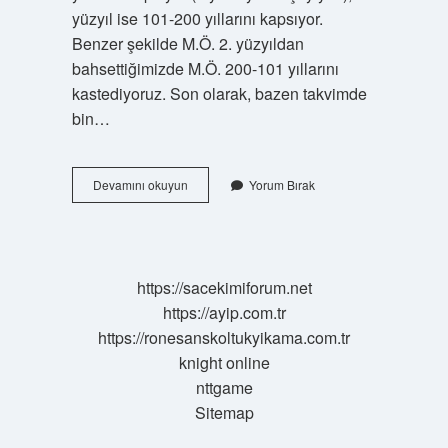
yüzyıl ise 101-200 yıllarını kapsıyor.
Benzer şekilde M.Ö. 2. yüzyıldan
bahsettiğimizde M.Ö. 200-101 yıllarını
kastediyoruz. Son olarak, bazen takvimde
bin…
7
Devamını okuyun
Yorum Bırak
Yüzyıl
Hangi
Dönem
https://sacekimiforum.net
https://ayip.com.tr
https://ronesanskoltukyikama.com.tr
knight online
nttgame
Sitemap