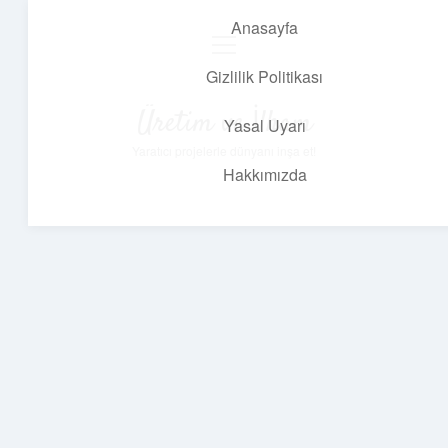
Anasayfa
menüyü
aç
Gizlilik Politikası
Üretim ve İlham
Yasal Uyarı
Yaratıcı projelerle dünyanı inşa et!
Hakkımızda