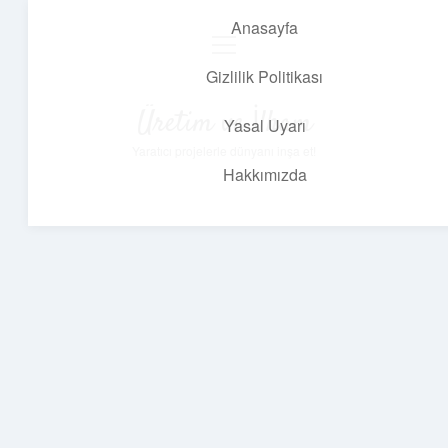
Anasayfa
menüyü
aç
Gizlilik Politikası
Üretim ve İlham
Yasal Uyarı
Yaratıcı projelerle dünyanı inşa et!
Hakkımızda