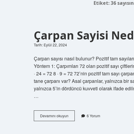
Etiket:
36 sayısı
Çarpan Sayisi Ned
Tarih: Eylül 22, 2024
Çarpan sayısı nasıl bulunur? Pozitif tam sayıları
Yöntem 1: Çarpımları 72 olan pozitif sayı çiftleri
· 24 = 72 8 · 9 = 72 72’nin pozitif tam sayı çarpanl
tane çarpanı var? Asal çarpanlar, yalnızca bir s
yalnızca 5’in dördüncü kuvveti olarak ifade edi
…
Çarpan
Devamını okuyun
6 Yorum
Sayisi
Nedir