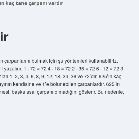
nın kaç tane çarpanı vardır
ir
n çarpanlarını bulmak için şu yöntemleri kullanabiliriz.
ni yazalım. 1 · 72 = 72 4 · 18 = 72 2 · 36 = 72 6 · 12 = 72 3
arı 1, 2, 3, 4, 6, 8, 9, 12, 18, 24, 36 ve 72’dir. 625’in kaç
ayının kendisine ve 1’e bölünebilen çarpanlardır. 625’in
lmesi, başka asal çarpanı olmadığını gösterir. Bu nedenle,