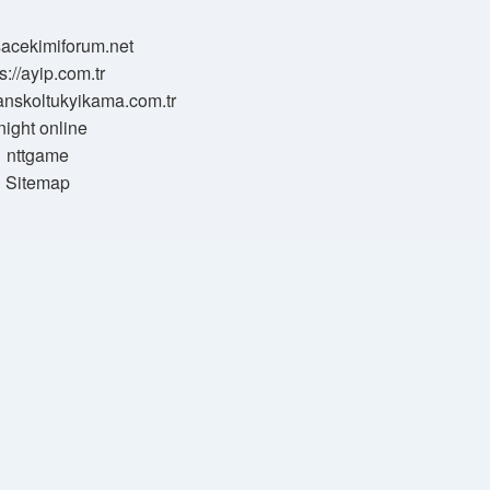
/sacekimiforum.net
s://ayip.com.tr
sanskoltukyikama.com.tr
night online
nttgame
Sitemap