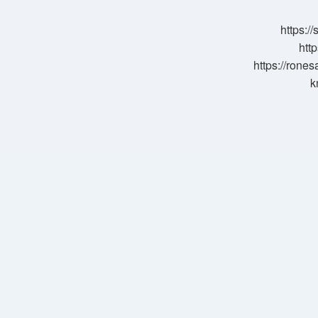
Gram
https:/
http
https://rone
k