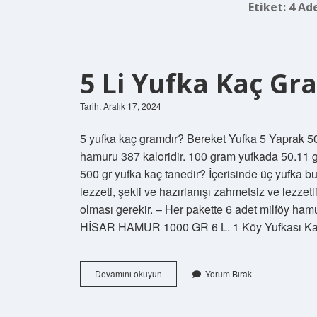
Etiket:
4 Ad
5 Li Yufka Kaç Gr
Tarih: Aralık 17, 2024
5 yufka kaç gramdır? Bereket Yufka 5 Yaprak 50
hamuru 387 kaloridir. 100 gram yufkada 50.11 g
500 gr yufka kaç tanedir? İçerisinde üç yufka bu
lezzeti, şekli ve hazırlanışı zahmetsiz ve lezze
olması gerekir. – Her pakette 6 adet milföy hamur
HİSAR HAMUR 1000 GR 6 L. 1 Köy Yufkası Kaç
5
Devamını okuyun
Yorum Bırak
Li
Yufka
Kaç