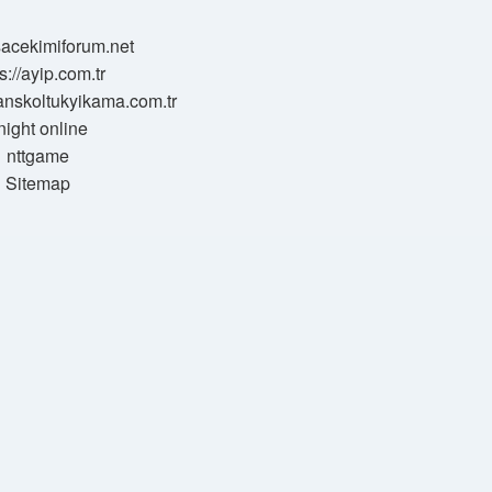
/sacekimiforum.net
s://ayip.com.tr
sanskoltukyikama.com.tr
night online
nttgame
Sitemap