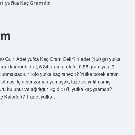
et yufka Kaç Gramdır
am
0 Gr. 1 Adet yufka Kaç Gram Gelir? 1 adet (160 gr) yufka
ram karbonhidrat, 6.84 gram protein, 0.88 gram yağ, 3.
lunmaktadır. 1 kilo yufka kaç tanedir? Yufka böreklerinin
tli olması için her zaman yumuşak, taze ve yırtılmamış
u bulunur ve ağırlığı 1 kg’dır. 6’lı yufka kaç gramdır?
 Kaloridir? 1 adet yufka…