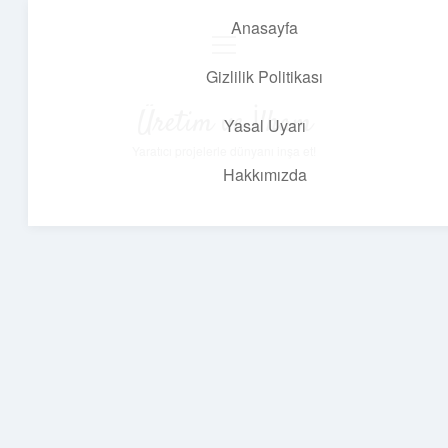
Anasayfa
menüyü
aç
Gizlilik Politikası
Üretim ve İlham
Yasal Uyarı
Yaratıcı projelerle dünyanı inşa et!
Hakkımızda