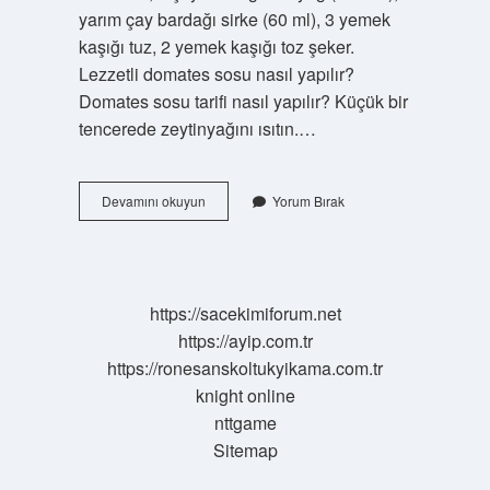
yarım çay bardağı sirke (60 ml), 3 yemek
kaşığı tuz, 2 yemek kaşığı toz şeker.
Lezzetli domates sosu nasıl yapılır?
Domates sosu tarifi nasıl yapılır? Küçük bir
tencerede zeytinyağını ısıtın.…
Domates
Devamını okuyun
Yorum Bırak
Sosuna
Salça
Konur
Mu
https://sacekimiforum.net
https://ayip.com.tr
https://ronesanskoltukyikama.com.tr
knight online
nttgame
Sitemap