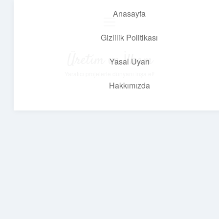
Anasayfa
menüyü
aç
Gizlilik Politikası
Üretim ve İlham
Yasal Uyarı
Yaratıcı projelerle dünyanı inşa et!
Hakkımızda