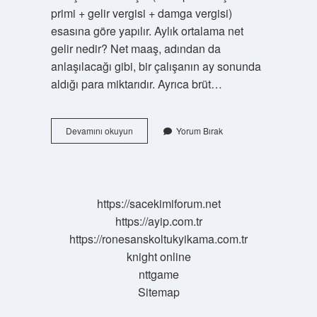
primi + gelir vergisi + damga vergisi)
esasına göre yapılır. Aylık ortalama net
gelir nedir? Net maaş, adından da
anlaşılacağı gibi, bir çalışanın ay sonunda
aldığı para miktarıdır. Ayrıca brüt…
Gelir
Devamını okuyun
Yorum Bırak
Net
Gelir
Nedir
https://sacekimiforum.net
https://ayip.com.tr
https://ronesanskoltukyikama.com.tr
knight online
nttgame
Sitemap