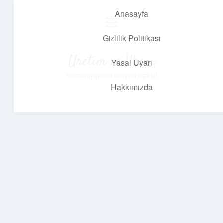
Anasayfa
menüyü
aç
Gizlilik Politikası
Üretim ve İlham
Yasal Uyarı
Yaratıcı projelerle dünyanı inşa et!
Hakkımızda