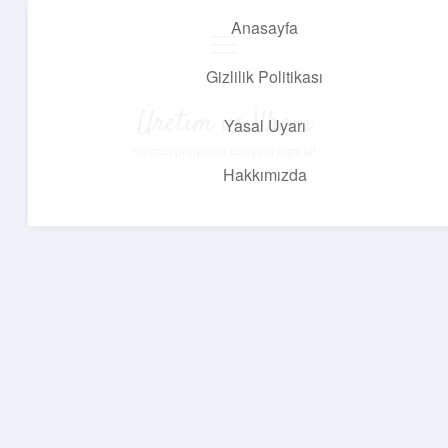
Anasayfa
menüyü
aç
Gizlilik Politikası
Üretim ve İlham
Yasal Uyarı
Yaratıcı projelerle dünyanı inşa et!
Hakkımızda