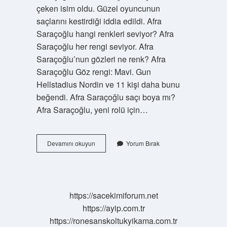
çeken isim oldu. Güzel oyuncunun
saçlarını kestirdiği iddia edildi. Afra
Saraçoğlu hangi renkleri seviyor? Afra
Saraçoğlu her rengi seviyor. Afra
Saraçoğlu’nun gözleri ne renk? Afra
Saraçoğlu Göz rengi: Mavi. Gun
Hellstadius Nordin ve 11 kişi daha bunu
beğendi. Afra Saraçoğlu saçı boya mı?
Afra Saraçoğlu, yeni rolü için…
Afra
Devamını okuyun
Yorum Bırak
Saraçoğlu
Saçları
Boya
Mı
https://sacekimiforum.net
https://ayip.com.tr
https://ronesanskoltukyikama.com.tr