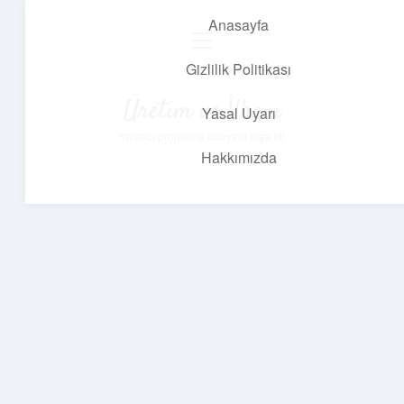
Anasayfa
menüyü
aç
Gizlilik Politikası
Üretim ve İlham
Yasal Uyarı
Yaratıcı projelerle dünyanı inşa et!
Hakkımızda