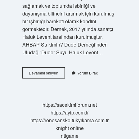
sağlamak ve toplumda işbirliği ve
dayanışma bilincini artırmak için kurulmuş
bir işbirliği hareketi olarak kendini
görmektedir. Dernek, 2017 yılında sanatçı
Haluk Levent tarafından kurulmuştur.
AHBAP Su kimin? Dude Derneği’nden
Uludağ “Dude” Suyu Haluk Levent…
Ahbap
Devamını okuyun
Yorum Bırak
Devlete
Bağlı
Mı
https://sacekimiforum.net
https://ayip.com.tr
https://ronesanskoltukyikama.com.tr
knight online
nttgame