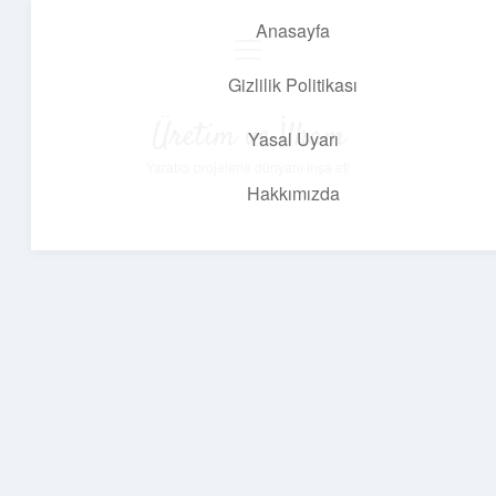
Anasayfa
menüyü
aç
Gizlilik Politikası
Üretim ve İlham
Yasal Uyarı
Yaratıcı projelerle dünyanı inşa et!
Hakkımızda