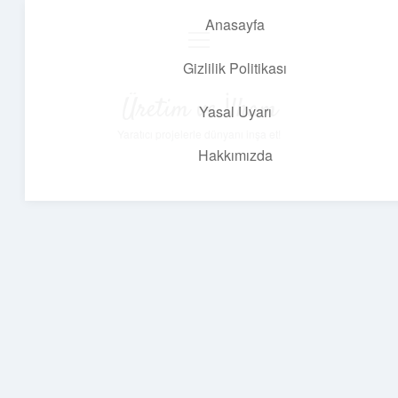
Anasayfa
menüyü
aç
Gizlilik Politikası
Üretim ve İlham
Yasal Uyarı
Yaratıcı projelerle dünyanı inşa et!
Hakkımızda