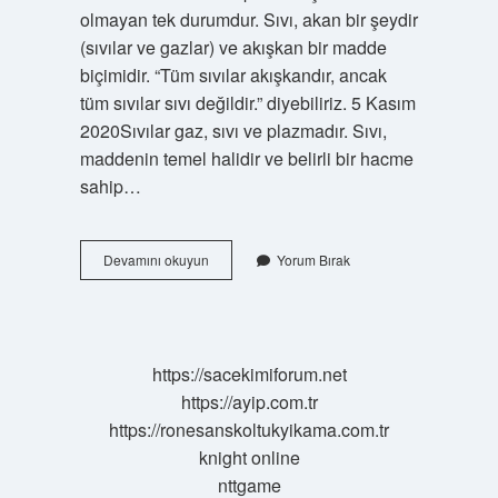
olmayan tek durumdur. Sıvı, akan bir şeydir
(sıvılar ve gazlar) ve akışkan bir madde
biçimidir. “Tüm sıvılar akışkandır, ancak
tüm sıvılar sıvı değildir.” diyebiliriz. 5 Kasım
2020Sıvılar gaz, sıvı ve plazmadır. Sıvı,
maddenin temel halidir ve belirli bir hacme
sahip…
Akışkan
Devamını okuyun
Yorum Bırak
Maddelere
Ne
Denir
https://sacekimiforum.net
https://ayip.com.tr
https://ronesanskoltukyikama.com.tr
knight online
nttgame