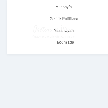
Anasayfa
menüyü
aç
Gizlilik Politikası
Üretim ve İlham
Yasal Uyarı
Yaratıcı projelerle dünyanı inşa et!
Hakkımızda