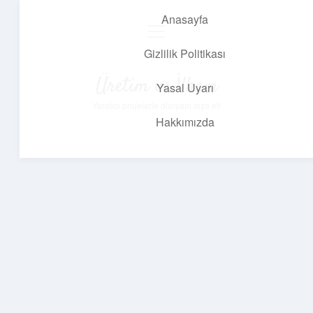
Anasayfa
menüyü
aç
Gizlilik Politikası
Üretim ve İlham
Yasal Uyarı
Yaratıcı projelerle dünyanı inşa et!
Hakkımızda