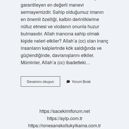
garantileyen en değerli manevi
sermayemizdir. Sahip olduğumuz imanın
en önemli özelliği, kalbin derinliklerine
nüfuz etmesi ve vicdanın onunla huzur
bulmasıdır. Allah inancına sahip olmak
kişide neleri etkiler? Allah’a (cc) olan inanç
insanların kalplerinde kök saldığında ve
güçlendiğinde, davranışlarını etkiler.
Müminler, Allah’a (cc) ibadetteki…
Allah
Devamını okuyun
Yorum Bırak
Inancı
Insana
Ne
Kazandırır
https://sacekimiforum.net
https://ayip.com.tr
https://ronesanskoltukyikama.com.tr