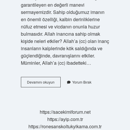
garantileyen en değerli manevi
sermayemizdir. Sahip olduğumuz imanın
en önemli özelliği, kalbin derinliklerine
nüfuz etmesi ve vicdanın onunla huzur
bulmasıdır. Allah inancına sahip olmak
kişide neleri etkiler? Allah’a (cc) olan inanç
insanların kalplerinde kök saldığında ve
güçlendiğinde, davranışlarını etkiler.
Müminler, Allah’a (cc) ibadetteki…
Allah
Devamını okuyun
Yorum Bırak
Inancı
Insana
Ne
Kazandırır
https://sacekimiforum.net
https://ayip.com.tr
https://ronesanskoltukyikama.com.tr