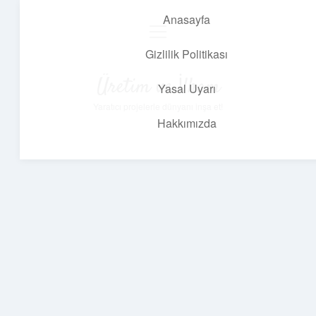
Anasayfa
menüyü
aç
Gizlilik Politikası
Üretim ve İlham
Yasal Uyarı
Yaratıcı projelerle dünyanı inşa et!
Hakkımızda