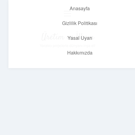
Anasayfa
menüyü
aç
Gizlilik Politikası
Üretim ve İlham
Yasal Uyarı
Yaratıcı projelerle dünyanı inşa et!
Hakkımızda