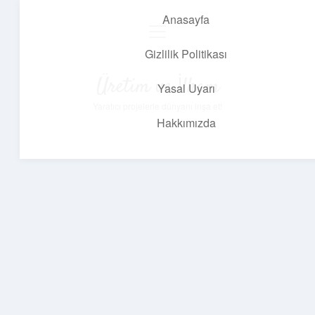
Anasayfa
menüyü
aç
Gizlilik Politikası
Üretim ve İlham
Yasal Uyarı
Yaratıcı projelerle dünyanı inşa et!
Hakkımızda