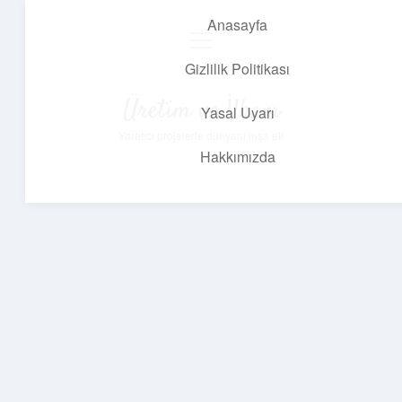
Anasayfa
menüyü
aç
Gizlilik Politikası
Üretim ve İlham
Yasal Uyarı
Yaratıcı projelerle dünyanı inşa et!
Hakkımızda