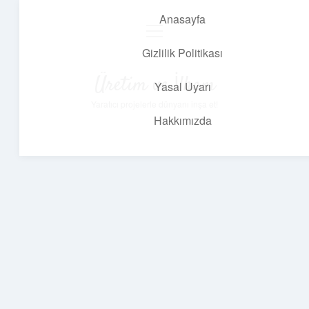
Anasayfa
menüyü
aç
Gizlilik Politikası
Üretim ve İlham
Yasal Uyarı
Yaratıcı projelerle dünyanı inşa et!
Hakkımızda