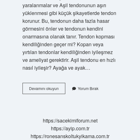
yaralanmalar ve Aşil tendonunun aşırı
yüklenmesi gibi küçük şikayetlerde tendon
korunur. Bu, tendonun daha fazla hasar
görmesini önler ve tendonun kendini
onarmasına olanak tanır. Tendon kopması
kendiliğinden geçer mi? Kopan veya
yırtılan tendonlar kendiliğinden iyileşmez
ve ameliyat gerektirir. Aşil tendonu en hızlı
nasıl iyileşir? Ayağa ve ayak…
Aşil
Devamını okuyun
Yorum Bırak
Tendonu
Kopması
Kendi
Kendine
Iyileşir
https://sacekimiforum.net
Mi
https://ayip.com.tr
https://ronesanskoltukyikama.com.tr