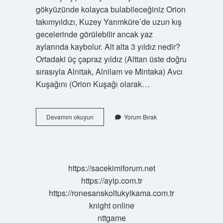
gökyüzünde kolayca bulabileceğiniz Orion
takımyıldızı, Kuzey Yarımküre’de uzun kış
gecelerinde görülebilir ancak yaz
aylarında kaybolur. Alt alta 3 yıldız nedir?
Ortadaki üç çapraz yıldız (Alttan üste doğru
sırasıyla Alnitak, Alnilam ve Mintaka) Avcı
Kuşağını (Orion Kuşağı olarak…
3
Devamını okuyun
Yorum Bırak
Yıldızın
Adı
Nedir
https://sacekimiforum.net
https://ayip.com.tr
https://ronesanskoltukyikama.com.tr
knight online
nttgame