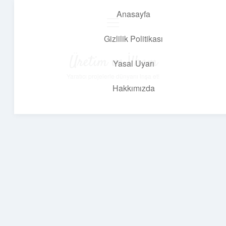
Anasayfa
menüyü
aç
Gizlilik Politikası
Üretim ve İlham
Yasal Uyarı
Yaratıcı projelerle dünyanı inşa et!
Hakkımızda