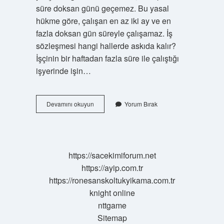
süre doksan günü geçemez. Bu yasal
hükme göre, çalışan en az iki ay ve en
fazla doksan gün süreyle çalışamaz. İş
sözleşmesi hangi hallerde askıda kalır?
İşçinin bir haftadan fazla süre ile çalıştığı
işyerinde işin…
Açığa
Devamını okuyun
Yorum Bırak
Alınan
Işçi
Maaş
Alır
Mı
https://sacekimiforum.net
https://ayip.com.tr
https://ronesanskoltukyikama.com.tr
knight online
nttgame
Sitemap