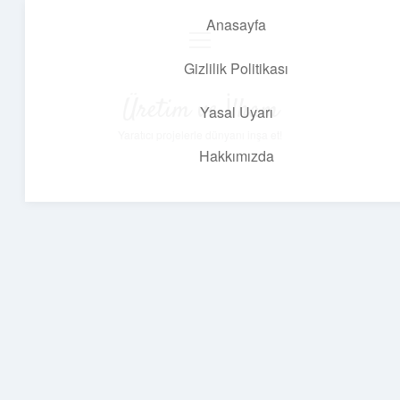
Anasayfa
menüyü
aç
Gizlilik Politikası
Üretim ve İlham
Yasal Uyarı
Yaratıcı projelerle dünyanı inşa et!
Hakkımızda