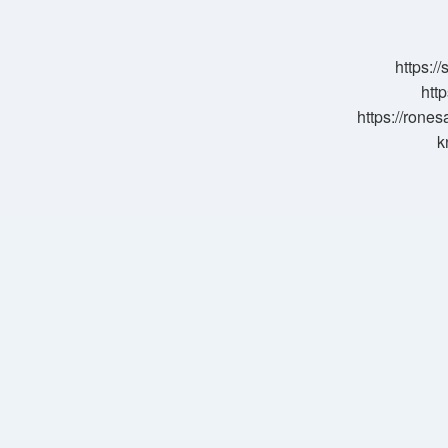
Nedir
https:/
http
https://rone
k