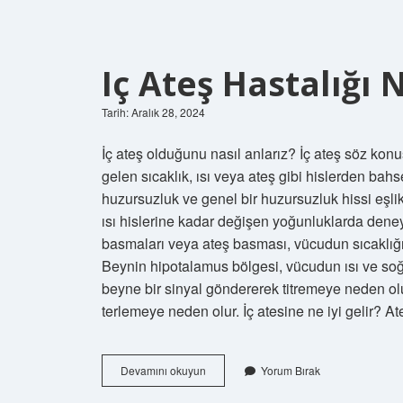
Iç Ateş Hastalığı 
Tarih: Aralık 28, 2024
İç ateş olduğunu nasıl anlarız? İç ateş söz konu
gelen sıcaklık, ısı veya ateş gibi hislerden bah
huzursuzluk ve genel bir huzursuzluk hissi eşlik e
ısı hislerine kadar değişen yoğunluklarda dene
basmaları veya ateş basması, vücudun sıcaklı
Beynin hipotalamus bölgesi, vücudun ısı ve so
beyne bir sinyal göndererek titremeye neden ol
terlemeye neden olur. İç atesine ne iyi gelir? A
Iç
Devamını okuyun
Yorum Bırak
Ateş
Hastalığı