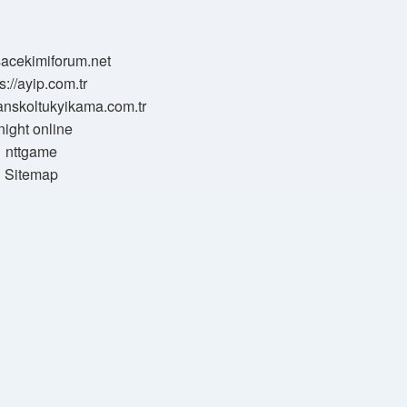
/sacekimiforum.net
s://ayip.com.tr
sanskoltukyikama.com.tr
night online
nttgame
Sitemap