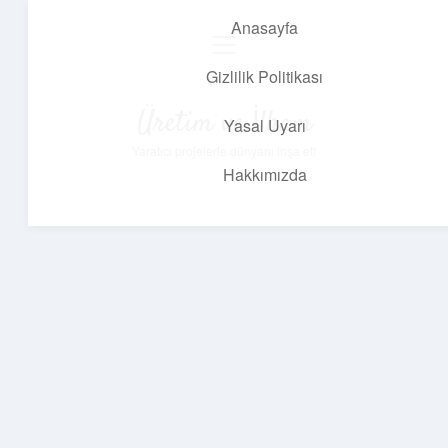
Anasayfa
menüyü
aç
Gizlilik Politikası
Üretim ve İlham
Yasal Uyarı
Yaratıcı projelerle dünyanı inşa et!
Hakkımızda