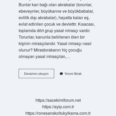
Bunlar kan bağı olan akrabalar (torunlar,
ebeveynler, büyükanne ve büyükbabalar,
evlilik dışı akrabalar), hayatta kalan eş,
evlat edinilen çocuk ve devlettir. Kısacası,
toplamda dört grup yasal mirasçı vardır.
Torunlar, kanunla belirlenen ölen bir
kişinin mirasçılarıdır. Yasal mirasçı nasıl
olunur? Mirasbırakanın hiç çocuğu
olmayan yasal mirasçıları,…
Mirasçı
Devamını okuyun
Yorum Bırak
Nasıl
Olunur
https://sacekimiforum.net
https://ayip.com.tr
https://ronesanskoltukyikama.com.tr