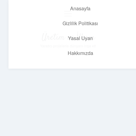
Anasayfa
menüyü
aç
Gizlilik Politikası
Üretim ve İlham
Yasal Uyarı
Yaratıcı projelerle dünyanı inşa et!
Hakkımızda