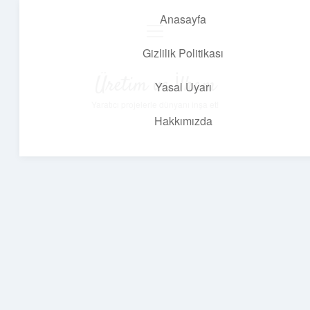
Anasayfa
menüyü
aç
Gizlilik Politikası
Üretim ve İlham
Yasal Uyarı
Yaratıcı projelerle dünyanı inşa et!
Hakkımızda