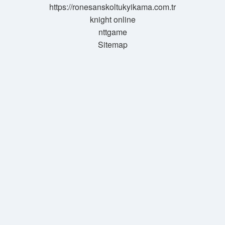
https://ronesanskoltukyikama.com.tr
knight online
nttgame
Sitemap