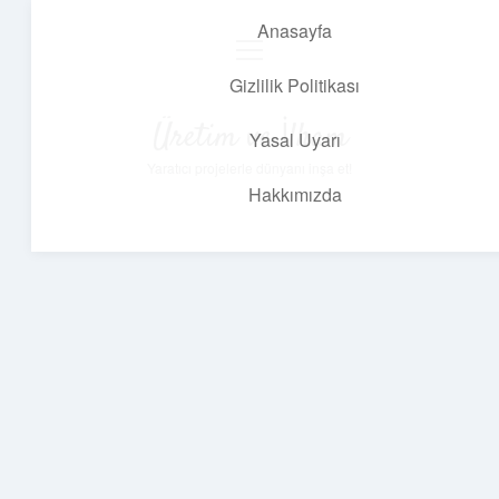
Anasayfa
menüyü
aç
Gizlilik Politikası
Üretim ve İlham
Yasal Uyarı
Yaratıcı projelerle dünyanı inşa et!
Hakkımızda