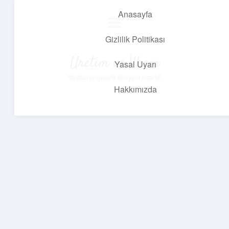
Anasayfa
menüyü
aç
Gizlilik Politikası
Üretim ve İlham
Yasal Uyarı
Yaratıcı projelerle dünyanı inşa et!
Hakkımızda