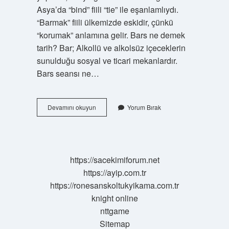
Asya’da “bind” fiili “tie” ile eşanlamlıydı.
“Barmak” fiili ülkemizde eskidir, çünkü
“korumak” anlamına gelir. Bars ne demek
tarih? Bar; Alkollü ve alkolsüz içeceklerin
sunulduğu sosyal ve ticari mekanlardır.
Bars seansı ne…
Bars
Devamını okuyun
Yorum Bırak
Ne
Demek
Eski
Türkçe
https://sacekimiforum.net
https://ayip.com.tr
https://ronesanskoltukyikama.com.tr
knight online
nttgame
Sitemap