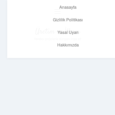
Anasayfa
menüyü
aç
Gizlilik Politikası
Üretim ve İlham
Yasal Uyarı
Yaratıcı projelerle dünyanı inşa et!
Hakkımızda