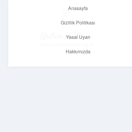
Anasayfa
menüyü
aç
Gizlilik Politikası
Üretim ve İlham
Yasal Uyarı
Yaratıcı projelerle dünyanı inşa et!
Hakkımızda