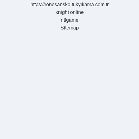
https://ronesanskoltukyikama.com.tr
knight online
nttgame
Sitemap