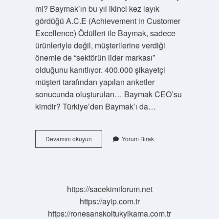
mi? Baymak’ın bu yıl ikinci kez layık
gördüğü A.C.E (Achievement in Customer
Excellence) Ödülleri ile Baymak, sadece
ürünleriyle değil, müşterilerine verdiği
önemle de “sektörün lider markası”
olduğunu kanıtlıyor. 400.000 şikayetçi
müşteri tarafından yapılan anketler
sonucunda oluşturulan… Baymak CEO’su
kimdir? Türkiye’den Baymak’ı da…
Baymak
Devamını okuyun
Yorum Bırak
Nereli
https://sacekimiforum.net
https://ayip.com.tr
https://ronesanskoltukyikama.com.tr