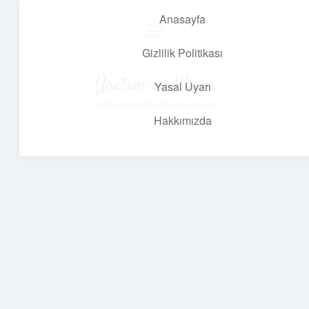
Anasayfa
menüyü
aç
Gizlilik Politikası
Üretim ve İlham
Yasal Uyarı
Yaratıcı projelerle dünyanı inşa et!
Hakkımızda