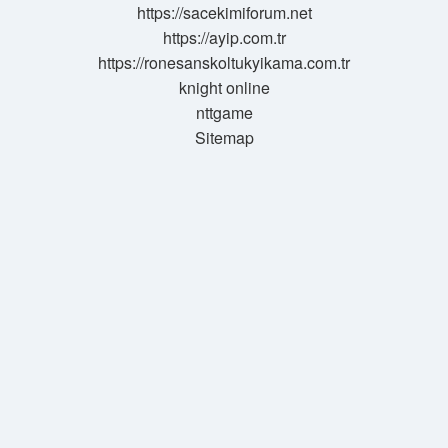
https://sacekimiforum.net
Çıktı
https://ayip.com.tr
https://ronesanskoltukyikama.com.tr
knight online
nttgame
Sitemap