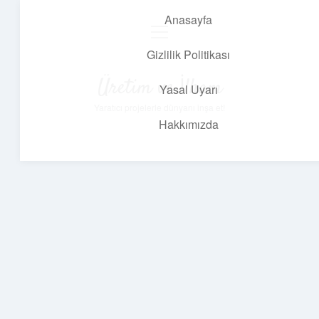
Anasayfa
menüyü
aç
Gizlilik Politikası
Üretim ve İlham
Yasal Uyarı
Yaratıcı projelerle dünyanı inşa et!
Hakkımızda