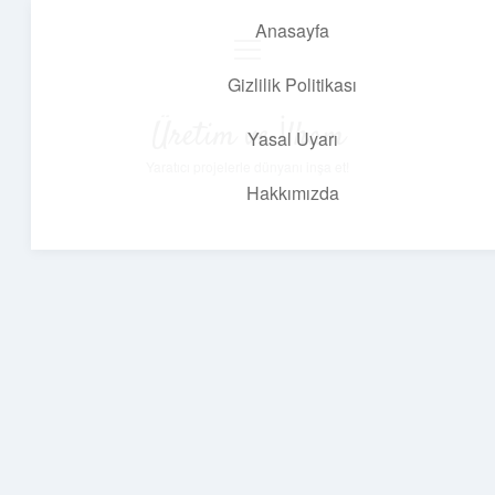
Anasayfa
menüyü
aç
Gizlilik Politikası
Üretim ve İlham
Yasal Uyarı
Yaratıcı projelerle dünyanı inşa et!
Hakkımızda