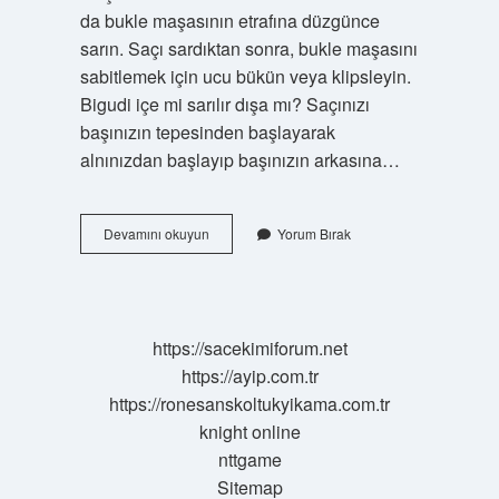
da bukle maşasının etrafına düzgünce
sarın. Saçı sardıktan sonra, bukle maşasını
sabitlemek için ucu bükün veya klipsleyin.
Bigudi içe mi sarılır dışa mı? Saçınızı
başınızın tepesinden başlayarak
alnınızdan başlayıp başınızın arkasına…
Bigudi
Devamını okuyun
Yorum Bırak
Nedir
Nasıl
Kullanılır
https://sacekimiforum.net
https://ayip.com.tr
https://ronesanskoltukyikama.com.tr
knight online
nttgame
Sitemap