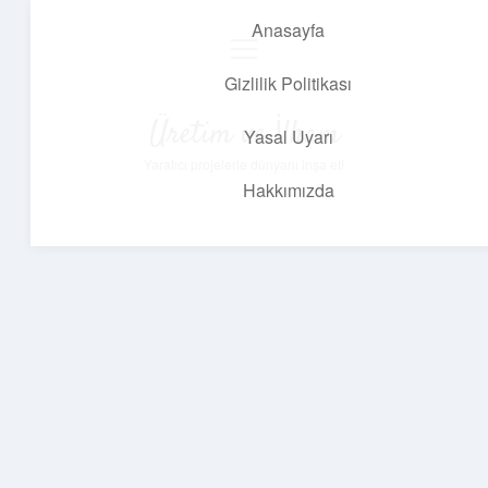
Anasayfa
menüyü
aç
Gizlilik Politikası
Üretim ve İlham
Yasal Uyarı
Yaratıcı projelerle dünyanı inşa et!
Hakkımızda