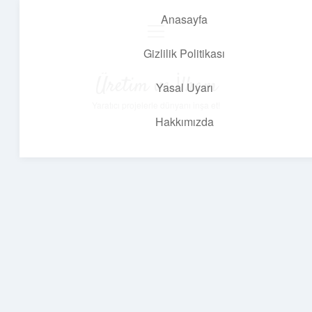
Anasayfa
menüyü
aç
Gizlilik Politikası
Üretim ve İlham
Yasal Uyarı
Yaratıcı projelerle dünyanı inşa et!
Hakkımızda