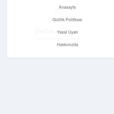
Anasayfa
menüyü
aç
Gizlilik Politikası
Üretim ve İlham
Yasal Uyarı
Yaratıcı projelerle dünyanı inşa et!
Hakkımızda