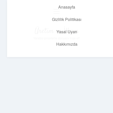
Anasayfa
menüyü
aç
Gizlilik Politikası
Üretim ve İlham
Yasal Uyarı
Yaratıcı projelerle dünyanı inşa et!
Hakkımızda