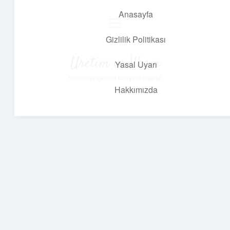
Anasayfa
menüyü
aç
Gizlilik Politikası
Üretim ve İlham
Yasal Uyarı
Yaratıcı projelerle dünyanı inşa et!
Hakkımızda