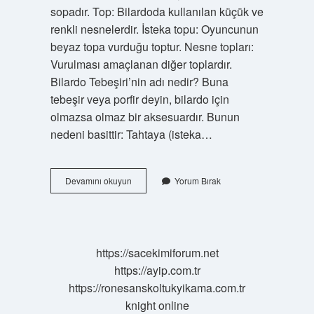
sopadır. Top: Bilardoda kullanılan küçük ve
renkli nesnelerdir. İsteka topu: Oyuncunun
beyaz topa vurduğu toptur. Nesne topları:
Vurulması amaçlanan diğer toplardır.
Bilardo Tebeşiri’nin adı nedir? Buna
tebeşir veya porfir deyin, bilardo için
olmazsa olmaz bir aksesuardır. Bunun
nedeni basittir: Tahtaya (isteka…
Bilardo
Devamını okuyun
Yorum Bırak
Oyununda
Toplara
Vurmaya
Yarayan
Sopanın
https://sacekimiforum.net
Adı
https://ayip.com.tr
Nedir
https://ronesanskoltukyikama.com.tr
knight online