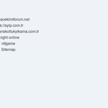
/sacekimiforum.net
s://ayip.com.tr
sanskoltukyikama.com.tr
night online
nttgame
Sitemap