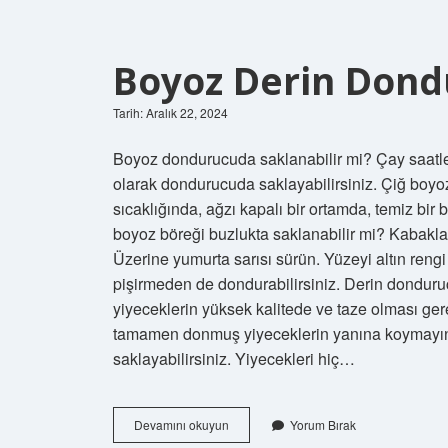
Boyoz Derin Dond
Tarih: Aralık 22, 2024
Boyoz dondurucuda saklanabilir mi? Çay saatleri
olarak dondurucuda saklayabilirsiniz. Çiğ boy
sıcaklığında, ağzı kapalı bir ortamda, temiz bir 
boyoz böreği buzlukta saklanabilir mi? Kabakları f
Üzerine yumurta sarısı sürün. Yüzeyi altın rengi
pişirmeden de dondurabilirsiniz. Derin dondu
yiyeceklerin yüksek kalitede ve taze olması ge
tamamen donmuş yiyeceklerin yanına koymayın.
saklayabilirsiniz. Yiyecekleri hiç…
Boyoz
Devamını okuyun
Yorum Bırak
Derin