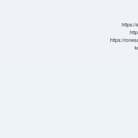
Dondurucuda
Saklanır
Mı
https:/
http
https://rone
k