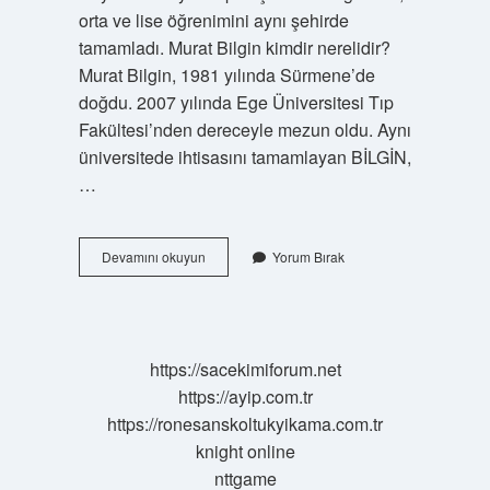
orta ve lise öğrenimini aynı şehirde
tamamladı. Murat Bilgin kimdir nerelidir?
Murat Bilgin, 1981 yılında Sürmene’de
doğdu. 2007 yılında Ege Üniversitesi Tıp
Fakültesi’nden dereceyle mezun oldu. Aynı
üniversitede ihtisasını tamamlayan BİLGİN,
…
Mustafa
Devamını okuyun
Yorum Bırak
Bilgin
Nereli
https://sacekimiforum.net
https://ayip.com.tr
https://ronesanskoltukyikama.com.tr
knight online
nttgame