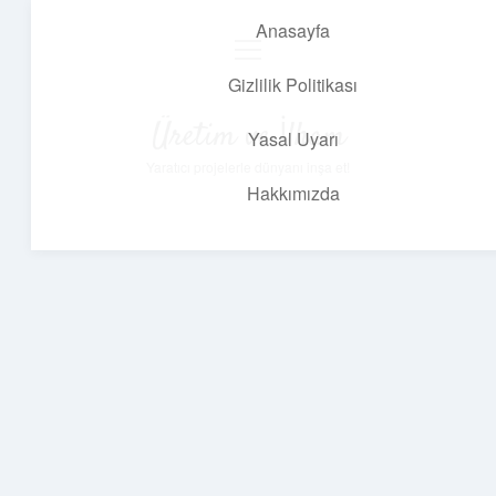
Anasayfa
menüyü
aç
Gizlilik Politikası
Üretim ve İlham
Yasal Uyarı
Yaratıcı projelerle dünyanı inşa et!
Hakkımızda