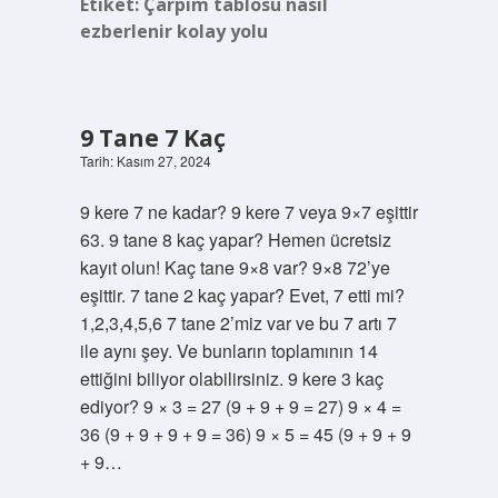
Etiket:
Çarpım tablosu nasıl
ezberlenir kolay yolu
9 Tane 7 Kaç
Tarih: Kasım 27, 2024
9 kere 7 ne kadar? 9 kere 7 veya 9×7 eşittir
63. 9 tane 8 kaç yapar? Hemen ücretsiz
kayıt olun! Kaç tane 9×8 var? 9×8 72’ye
eşittir. 7 tane 2 kaç yapar? Evet, 7 etti mi?
1,2,3,4,5,6 7 tane 2’miz var ve bu 7 artı 7
ile aynı şey. Ve bunların toplamının 14
ettiğini biliyor olabilirsiniz. 9 kere 3 kaç
ediyor? 9 × 3 = 27 (9 + 9 + 9 = 27) 9 × 4 =
36 (9 + 9 + 9 + 9 = 36) 9 × 5 = 45 (9 + 9 + 9
+ 9…