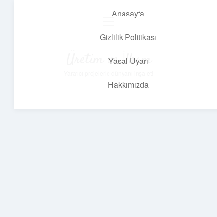
Anasayfa
menüyü
aç
Gizlilik Politikası
Üretim ve İlham
Yasal Uyarı
Yaratıcı projelerle dünyanı inşa et!
Hakkımızda