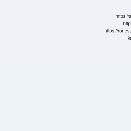
Sürecek
https:/
http
https://rone
k