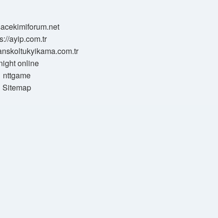
/sacekimiforum.net
s://ayip.com.tr
sanskoltukyikama.com.tr
night online
nttgame
Sitemap