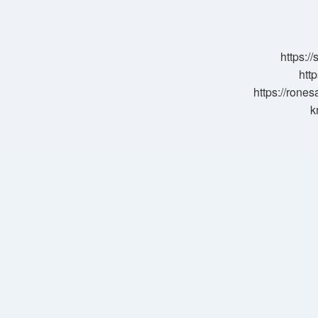
Illerde
https:/
http
https://rone
k