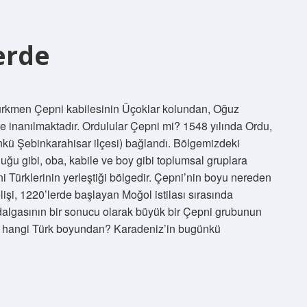
erde
ürkmen Çepni kabilesinin Üçoklar kolundan, Oğuz
 inanılmaktadır. Ordulular Çepni mi? 1548 yılında Ordu,
nkü Şebinkarahisar ilçesi) bağlandı. Bölgemizdeki
ğu gibi, oba, kabile ve boy gibi toplumsal gruplara
ni Türklerinin yerleştiği bölgedir. Çepni’nin boyu nereden
işi, 1220’lerde başlayan Moğol istilası sırasında
ç dalgasının bir sonucu olarak büyük bir Çepni grubunun
ler hangi Türk boyundan? Karadeniz’in bugünkü