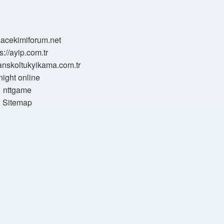
/sacekimiforum.net
s://ayip.com.tr
sanskoltukyikama.com.tr
night online
nttgame
Sitemap