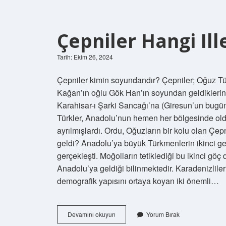
Çepniler Hangi Ill
Tarih: Ekim 26, 2024
Çepniler kimin soyundandır? Çepniler; Oğuz T
Kağan’ın oğlu Gök Han’ın soyundan geldiklerine
Karahisar-ı Şarki Sancağı’na (Giresun’un bugü
Türkler, Anadolu’nun hemen her bölgesinde oldu
ayrılmışlardı. Ordu, Oğuzların bir kolu olan Çep
geldi? Anadolu’ya büyük Türkmenlerin ikinci gel
gerçekleşti. Moğolların tetiklediği bu ikinci gö
Anadolu’ya geldiği bilinmektedir. Karadenizli
demografik yapısını ortaya koyan iki önemli…
Çepniler
Devamını okuyun
Yorum Bırak
Hangi