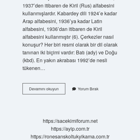
1937’den itibaren de Kiril (Rus) alfabesini
kullanmışlardır. Kabardey dili 1924’e kadar
Arap alfabesini, 1936’ya kadar Latin
alfabesini, 1936’dan itibaren de Kiril
alfabesini kullanmıştır (6). Çerkezler nasıl
konuşur? Her biri resmi olarak bir dil olarak
tanınan iki biçimi vardır: Batı (ady) ve Doğu
(kbd). En yakın akrabası 1992’de nesli
tükenen…
Çerkesler
Devamını okuyun
Yorum Bırak
Hangi
Dili
Konuşur
https://sacekimiforum.net
https://ayip.com.tr
https://ronesanskoltukyikama.com.tr