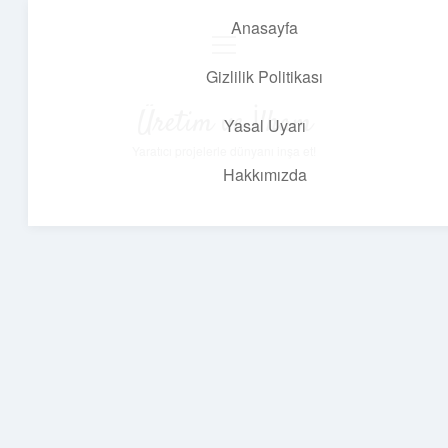
Anasayfa
menüyü
aç
Gizlilik Politikası
Üretim ve İlham
Yasal Uyarı
Yaratıcı projelerle dünyanı inşa et!
Hakkımızda